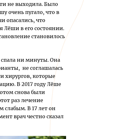
ти не выходила. Было
у очень пугало, что в
и опасались, что
я Лёши в его состоянии.
становление становилось
 спала ни минуты. Она
рианты, не соглашалась
ти хирургов, которые
рацию. В 2017 году Лёше
отом снова были
этот раз лечение
м слабым. В 17 лет он
мент врач честно сказал