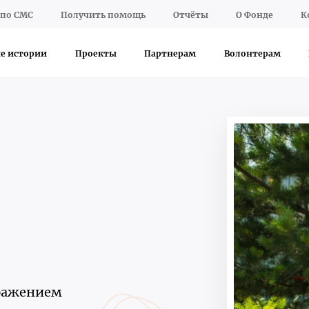
по СМС
Получить помощь
Отчёты
О Фонде
К
е истории
Проекты
Партнерам
Волонтерам
оражением