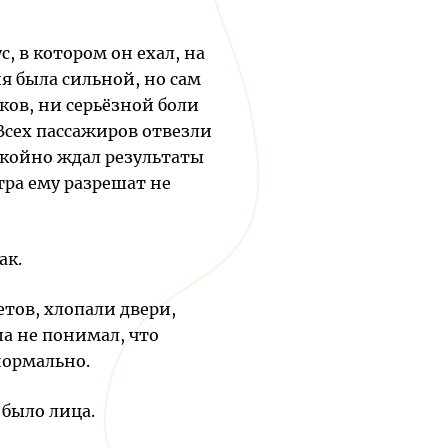
с, в котором он ехал, на
я была сильной, но сам
яков, ни серьёзной боли
Всех пассажиров отвезли
окойно ждал результаты
тра ему разрешат не
ак.
тов, хлопали двери,
ша не понимал, что
нормально.
 было лица.