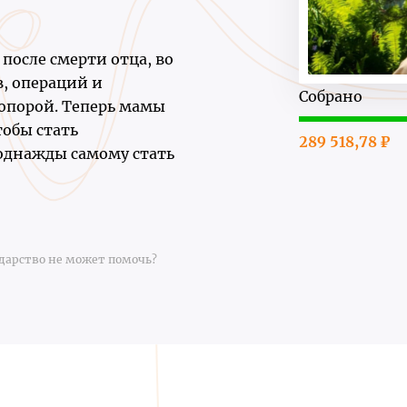
после смерти отца, во
, операций и
Собрано
 опорой. Теперь мамы
тобы стать
289 518,78 ₽
 однажды самому стать
дарство не может помочь?