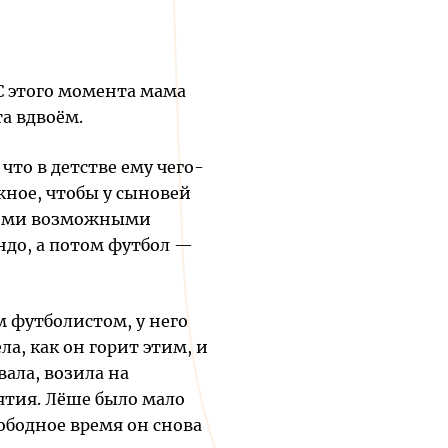
 С этого момента мама
та вдвоём.
что в детстве ему чего-
жное, чтобы у сыновей
всеми возможными
до, а потом футбол —
 футболистом, у него
а, как он горит этим, и
ала, возила на
ятия. Лёше было мало
ободное время он снова