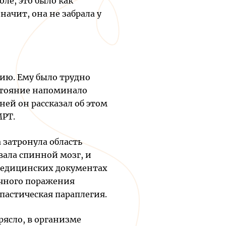
ле, это было как
начит, она не забрала у
ию. Ему было трудно
остояние напоминало
ней он рассказал об этом
МРТ.
 затронула область
вала спинной мозг, и
 медицинских документах
ечного поражения
спастическая параплегия.
рясло, в организме