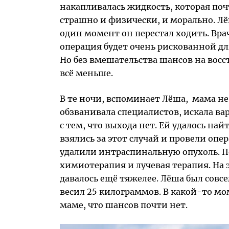
накапливалась жидкость, которая поч
страшно и физически, и морально. Лёш
один момент он перестал ходить. Врач
операция будет очень рискованной дл
Но без вмешательства шансов на вос
всё меньше.
В те ночи, вспоминает Лёша,
мама не
обзванивала специалистов, искала ва
с тем, что выхода нет. Ей удалось най
взялись за этот случай и провели опе
удалили интраспинальную опухоль. П
химиотерапия и лучевая терапия. На 
давалось ещё тяжелее. Лёша был совсе
весил 25 килограммов. В какой-то мо
маме, что шансов почти нет.