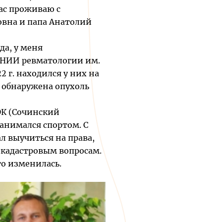
ас проживаю с
овна и папа Анатолий
да, у меня
 НИИ ревматологии им.
22 г. находился у них на
о обнаружена опухоль
ФЮК (Сочинский
анимался спортом. С
л выучиться на права,
 кадастровым вопросам.
то изменилась.