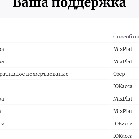
Ваша поддержка
Способ о
ра
MixPlat
ра
MixPlat
ративное пожертвование
Сбер
ЮКасса
ра
MixPlat
а
MixPlat
им
ЮКасса
ЮКасса