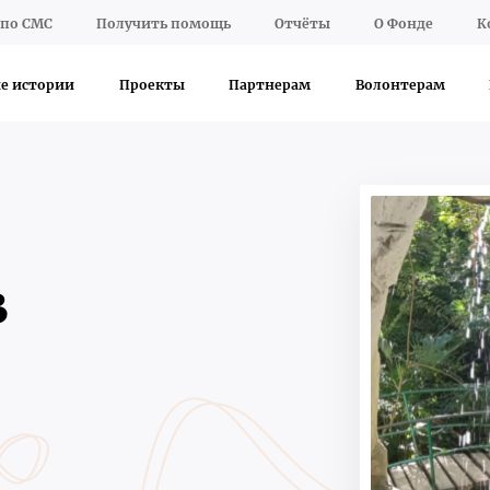
по СМС
Получить помощь
Отчёты
О Фонде
К
е истории
Проекты
Партнерам
Волонтерам
в