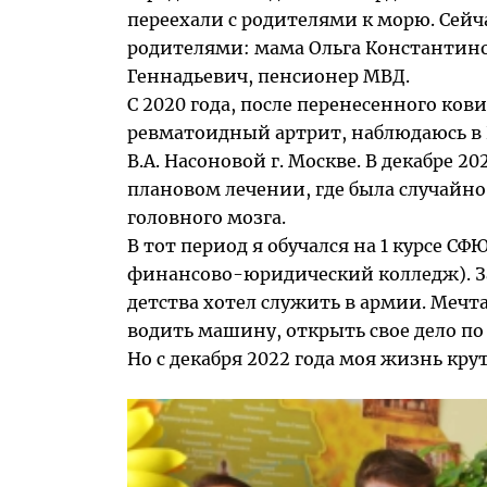
переехали с родителями к морю. Сейч
родителями: мама Ольга Константин
Геннадьевич, пенсионер МВД.
С 2020 года, после перенесенного кови
ревматоидный артрит, наблюдаюсь в
В.А. Насоновой г. Москве. В декабре 20
плановом лечении, где была случайн
головного мозга.
В тот период я обучался на 1 курсе С
финансово-юридический колледж). З
детства хотел служить в армии. Мечта
водить машину, открыть свое дело по
Но с декабря 2022 года моя жизнь кру