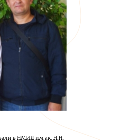
вали в НМИД им ак. Н.Н.