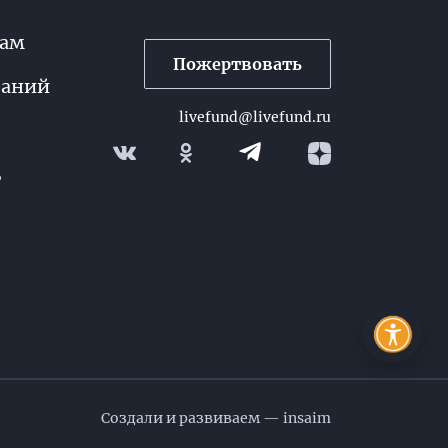
рам
Пожертвовать
паний
livefund@livefund.ru
Телеграм
ь
Создали и развиваем — insaim