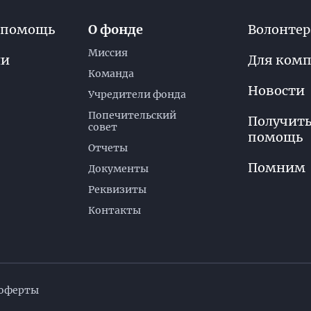
 помощь
О фонде
Волонте
Миссия
ли
Для ком
Команда
Новости
Учредители фонда
Попечительский
Получит
совет
помощь
Отчеты
Помним
Документы
Реквизиты
Контакты
 оферты