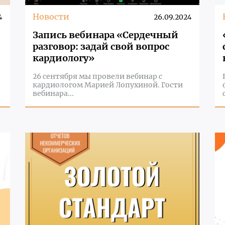
Новости
4
26.09.2024
Запись вебинара «Сердечный
разговор: задай свой вопрос
кардиологу»
26 сентября мы провели вебинар c
кардиологом Марией Лопухиной. Гости
вебинара...
с