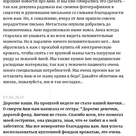
хорошие новости про Аню. И мы уже собирались это сделать -
так как девушка радовала нас своими фотографиями в
соцсетях и душевными письмами со словами благодарности
всем вам. Но, к сожалению, вчера от Ани пришло совсем
нерадостное письмо. Метастазы опухоли добрались до
позвоночника. Аню парализовало ниже пояса. Анна всегда
старалась не унывать и во всем видеть положительные
моменты. Но в параличе ничего положительного нет... Аня
обратилась к нам с просьбой купить ей электрическую
кровать, чтобы снять с ее хрупкой мамы часть нагрузки по
уходу за лежачей Аней. Мы также купим Ане медицинские
расходные материалы, так как у лежачего пациента очень
много специальных потребностей. Мы очень просим вас не
оставлять Аню и ее маму одних в беде! Давайте облегчим их
жизнь, пожалуйста, им и так несладко...
07.06.2023
Дорогие наши. На прошлой неделе не стало нашей Анечки...
О смерти Ани нам написала ее сестра: "Дорогие девочки,
дорогой фонд. Анечки не стало. Спасибо всем, кто помогал
моей сестричке, она уходила, зная, что ее любят и о ней
заботятся. Мы все невероятно благодарны вам. Аня успела
воспользоваться купленной фондом кроватью, это очень