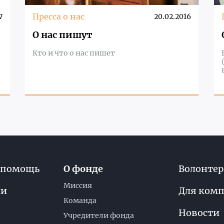
Пресса о нас
7
20.02.2016
О нас пишут
Кто и что о нас пишет
 помощь
О фонде
Волонте
Миссия
ли
Для ком
Команда
Новости
Учредители фонда