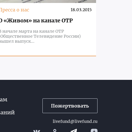
Пресса о нас
18.03.2015
О «Живом» на канале ОТР
В начале марта на канале ОТР
(Общественное Телевидение России)
вышел выпуск...
рам
Пожертвовать
паний
livefund@livefund.ru
Телеграм